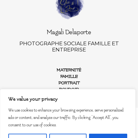
Magali Delaporte
PHOTOGRAPHE SOCIALE FAMILLE ET
ENTREPRISE
MATERNITÉ
FAMILLE
PORTRAIT
BOUDOIR
ENTREPRISE
We value your privacy
We use cookies to enhance your browsing experience, serve personalized
CLIC ET SENS • Réalisé avec enthousiasme
ads or content, and analyze our traffic. By clicking "Accept All", you
par
Agnes Colombo
&
Romain
consent to our use of cookies.
Kersulec
|
MENTIONS LEGALES
|
ProPhoto