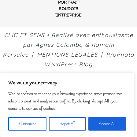
PORTRAIT
BOUDOIR
ENTREPRISE
CLIC ET SENS • Réalisé avec enthousiasme
par
Agnes Colombo
&
Romain
Kersulec
|
MENTIONS LEGALES
|
ProPhoto
WordPress Blog
We value your privacy
We use cookies to enhance your browsing experience, serve personalized
ads or content, and analyze our traffic. By clicking "Accept All", you
consent to our use of cookies.
Customize
Reject All
Accept All