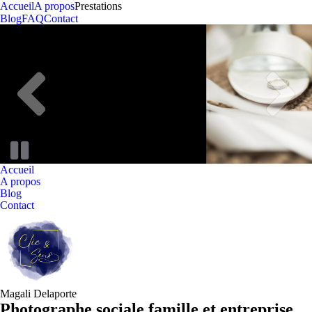
Accueil
A propos
Prestations
Blog
FAQ
Contact
Accueil
A propos
Blog
Contact
Magali Delaporte
Photographe sociale famille et entreprise